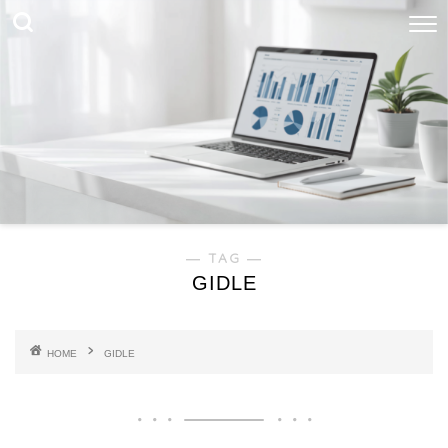
― TAG ―
GIDLE
HOME
GIDLE