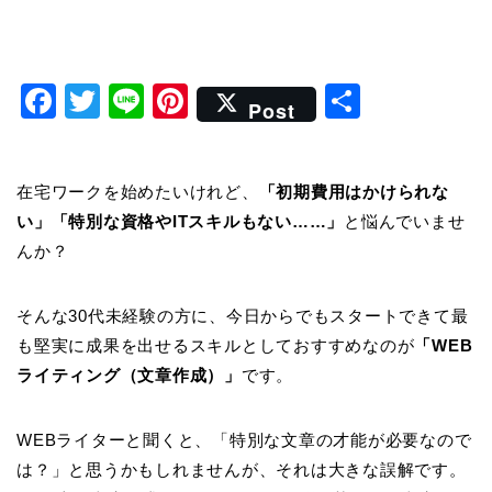
F
T
Li
Pi
共
Post
a
wi
n
nt
有
c
tt
e
er
在宅ワークを始めたいけれど、
「初期費用はかけられな
e
er
e
い」「特別な資格やITスキルもない……」
と悩んでいませ
b
st
んか？
o
o
そんな30代未経験の方に、今日からでもスタートできて最
k
も堅実に成果を出せるスキルとしておすすめなのが
「WEB
ライティング（文章作成）」
です。
WEBライターと聞くと、「特別な文章の才能が必要なので
は？」と思うかもしれませんが、それは大きな誤解です。